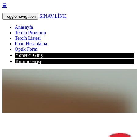
☰
SINAV.LİNK
Toggle navigation
Anasayfa
Tercih Programı
Tercih Listesi
Puan Hesaplama
Optik Form
Yönetici Girişi
Kurum Girişi